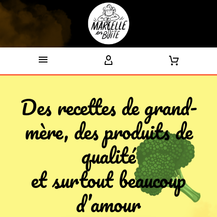
Des recettes de grand-
mère, des produits de
qualité
et surtout beaucoup
d’amour