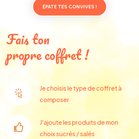
ÉPATE TES CONVIVES !
F
a
i
s
t
o
n
p
r
o
p
r
e
c
o
f
f
r
e
t
!
Je choisis le type de coffret à
composer
J'ajoute les produits de mon
choix sucrés / salés