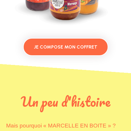
JE COMPOSE MON COFFRET
U
n
p
e
u
d
'
h
i
s
t
o
i
r
e
Mais pourquoi « MARCELLE EN BOITE » ?