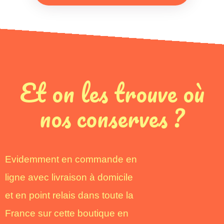
E
t
o
n
l
e
s
t
r
o
u
v
e
o
ù
n
o
s
c
o
n
s
e
r
v
e
s
?
Evidemment en commande en
ligne avec livraison à domicile
et en point relais dans toute la
France sur cette boutique en